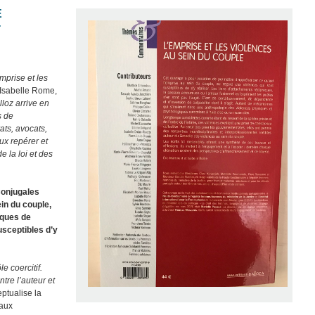
E
-
emprise et les
 Isabelle Rome,
lloz arrive en
s de
ats, avocats,
ux repérer et
 la loi et des
Conjugales
in du couple,
tiques de
usceptibles d’y
le coercitif.
tre l’auteur et
eptualise la
iaux