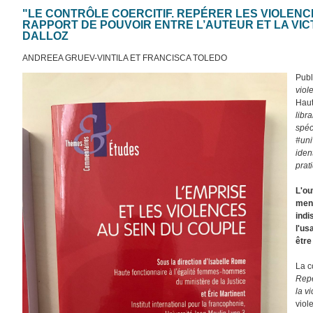
"LE CONTRÔLE COERCITIF. REPÉRER LES VIOLENC
RAPPORT DE POUVOIR ENTRE L’AUTEUR ET LA VICT
DALLOZ
ANDREEA GRUEV-VINTILA ET FRANCISCA TOLEDO
Publ
viol
Haut
libr
spéc
#uni
iden
prat
L'ou
mené
indi
l'us
êtr
La c
Repé
la v
viol