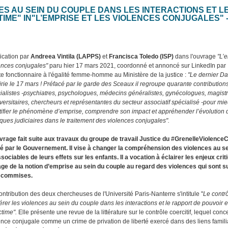
ES AU SEIN DU COUPLE DANS LES INTERACTIONS ET L
IME" IN"L’EMPRISE ET LES VIOLENCES CONJUGALES" 
ication par
Andreea Vintila (LAPPS)
et
Francisca Toledo (ISP)
dans l'ouvrage
"L’
ences conjugales"
paru hier 17 mars 2021, coordonné et annoncé sur LinkedIn par
e fonctionnaire à l'égalité femme-homme au Ministère de la justice :
"Le dernier Da
airie le 17 mars ! Préfacé par le garde des Sceaux il regroupe quarante contribution
ialistes -psychiatres, psychologues, médecins généralistes, gynécologues, magistr
versitaires, chercheurs et représentantes du secteur associatif spécialisé -pour mie
tifier le phénomène d’emprise, comprendre son impact et appréhender l’évolution de
iques judiciaires dans le traitement des violences conjugales".
vrage fait suite aux travaux du groupe de travail Justice du #GrenelleViolence
 par le Gouvernement. Il vise à changer la compréhension des violences au se
ssociables de leurs effets sur les enfants. Il a vocation à éclairer les enjeux cri
age de la notion d’emprise au sein du couple au regard des violences qui sont s
e commises.
ontribution des deux chercheuses de l'Université Paris-Nanterre s'intitule "
Le contrô
rer les violences au sein du couple dans les interactions et le rapport de pouvoir en
ictime".
Elle présente une revue de la littérature sur le contrôle coercitif, lequel conc
ence conjugale comme un crime de privation de liberté exercé dans des liens famil