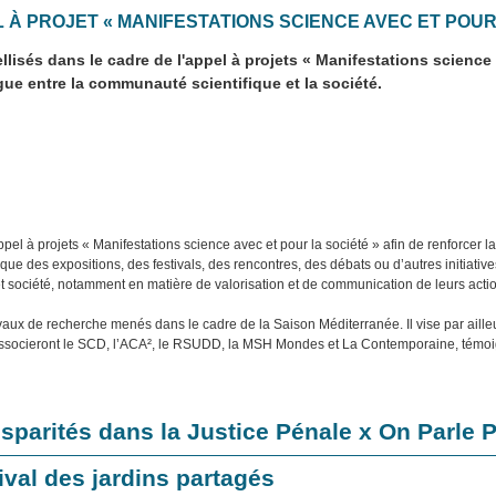
À PROJET « MANIFESTATIONS SCIENCE AVEC ET POUR 
llisés dans le cadre de l'appel à projets « Manifestations science a
ogue entre la communauté scientifique et la société.
el à projets « Manifestations science avec et pour la société » afin de renforcer la
les que des expositions, des festivals, des rencontres, des débats ou d’autres initiati
t société, notamment en matière de valorisation et de communication de leurs actio
vaux de recherche menés dans le cadre de la Saison Méditerranée. Il vise par ailleu
ts associeront le SCD, l’ACA², le RSUDD, la MSH Mondes et La Contemporaine, témoi
parités dans la Justice Pénale x On Parle 
ival des jardins partagés