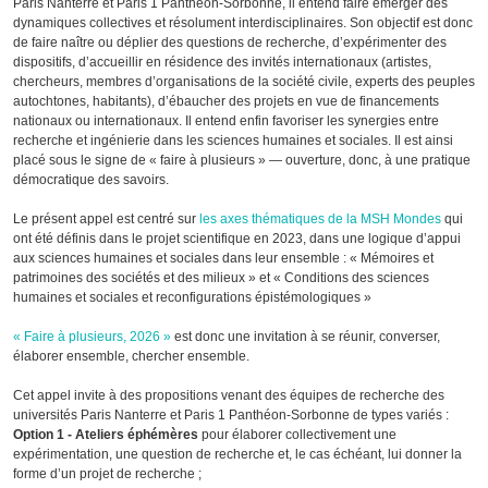
Paris Nanterre et Paris 1 Panthéon-Sorbonne, il entend faire émerger des
dynamiques collectives et résolument interdisciplinaires. Son objectif est donc
de faire naître ou déplier des questions de recherche, d’expérimenter des
dispositifs, d’accueillir en résidence des invités internationaux (artistes,
chercheurs, membres d’organisations de la société civile, experts des peuples
autochtones, habitants), d’ébaucher des projets en vue de financements
nationaux ou internationaux. Il entend enfin favoriser les synergies entre
recherche et ingénierie dans les sciences humaines et sociales. Il est ainsi
placé sous le signe de « faire à plusieurs » — ouverture, donc, à une pratique
démocratique des savoirs.
Le présent appel est centré sur
les axes thématiques de la MSH Mondes
qui
ont été définis dans le projet scientifique en 2023, dans une logique d’appui
aux sciences humaines et sociales dans leur ensemble : « Mémoires et
patrimoines des sociétés et des milieux » et « Conditions des sciences
humaines et sociales et reconfigurations épistémologiques »
« Faire à plusieurs, 2026 »
est donc une invitation à se réunir, converser,
élaborer ensemble, chercher ensemble.
Cet appel invite à des propositions venant des équipes de recherche des
universités Paris Nanterre et Paris 1 Panthéon-Sorbonne de types variés :
Option 1 - Ateliers éphémères
pour élaborer collectivement une
expérimentation, une question de recherche et, le cas échéant, lui donner la
forme d’un projet de recherche ;